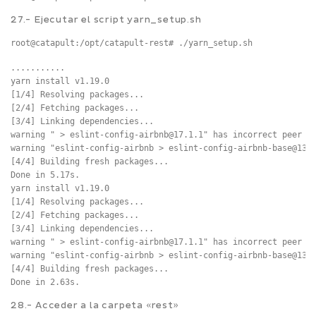
27.- Ejecutar el script yarn_setup.sh
root@catapult:/opt/catapult-rest# ./yarn_setup.sh
...........

yarn install v1.19.0

[1/4] Resolving packages...

[2/4] Fetching packages...

[3/4] Linking dependencies...

warning " > eslint-config-airbnb@17.1.1" has incorrect peer de
warning "eslint-config-airbnb > eslint-config-airbnb-base@13.2
[4/4] Building fresh packages...

Done in 5.17s.

yarn install v1.19.0

[1/4] Resolving packages...

[2/4] Fetching packages...

[3/4] Linking dependencies...

warning " > eslint-config-airbnb@17.1.1" has incorrect peer de
warning "eslint-config-airbnb > eslint-config-airbnb-base@13.2
[4/4] Building fresh packages...

28.- Acceder a la carpeta «rest»