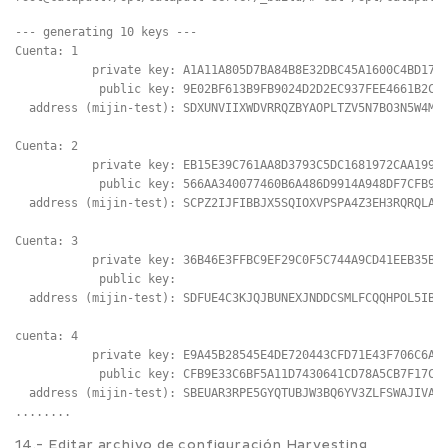
--- generating 10 keys ---

Cuenta: 1

           private key: A1A11A805D7BA84B8E32DBC45A1600C4BD1797
            public key: 9E02BF613B9FB9024D2D2EC937FEE4661B2C3C
  address (mijin-test): SDXUNVIIXWDVRRQZBYAOPLTZV5N7BO3N5W4M7E
Cuenta: 2

           private key: EB15E39C761AA8D3793C5DC1681972CAA1997F
            public key: 566AA340077460B6A486D9914A948DF7CFB9DF
  address (mijin-test): SCPZ2IJFIBBJX5SQIOXVPSPA4Z3EH3RQRQLAUJ
Cuenta: 3

           private key: 36B46E3FFBC9EF29C0F5C744A9CD41EEB35B18
            public key: 	

  address (mijin-test): SDFUE4C3KJQJBUNEXJNDDCSMLFCQQHPOL5IBIH
cuenta: 4

           private key: E9A45B28545E4DE720443CFD71E43F706C6ACF
            public key: CFB9E33C6BF5A11D7430641CD78A5CB7F17C48
  address (mijin-test): SBEUAR3RPE5GYQTUBJW3BQ6YV3ZLFSWAJIVAML
14.- Editar archivo de configuración Harvesting