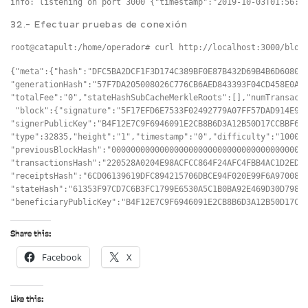
32.- Efectuar pruebas de conexión
root@catapult:/home/operador# curl http://localhost:3000/bloc
{"meta":{"hash":"DFC5BA2DCF1F3D174C389BF0E87B432D69B4B6D6080CD
"generationHash":"57F7DA205008026C776CB6AED843393F04CD458E0AA2
"totalFee":"0","stateHashSubCacheMerkleRoots":[],"numTransacti
 "block":{"signature":"5F17EFD6E7533F02492779A07FF57DAD914E97B
"signerPublicKey":"B4F12E7C9F6946091E2CB8B6D3A12B50D17CCBBF646
"type":32835,"height":"1","timestamp":"0","difficulty":"100000
"previousBlockHash":"00000000000000000000000000000000000000000
"transactionsHash":"220528A0204E98ACFCC864F24AFC4FBB4AC1D2EDBF
"receiptsHash":"6CD06139619DFC894215706DBCE94F020E99F6A9700871
"stateHash":"61353F97CD7C6B3FC1799E6530A5C1B0BA92E469D30D79856
Share this:
Facebook
X
Like this: