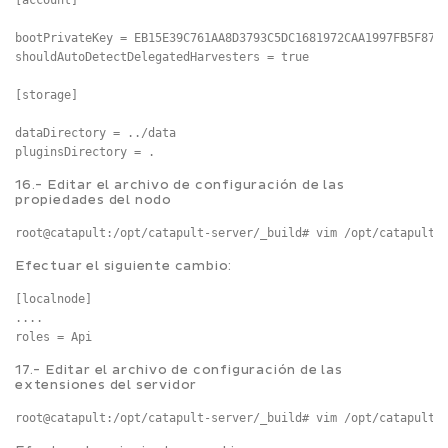
[account]

bootPrivateKey = EB15E39C761AA8D3793C5DC1681972CAA1997FB5F8712
shouldAutoDetectDelegatedHarvesters = true

[storage]

dataDirectory = ../data

16.- Editar el archivo de configuración de las
propiedades del nodo
root@catapult:/opt/catapult-server/_build# vim /opt/catapult-
Efectuar el siguiente cambio:
[localnode]

....

17.- Editar el archivo de configuración de las
extensiones del servidor
root@catapult:/opt/catapult-server/_build# vim /opt/catapult-