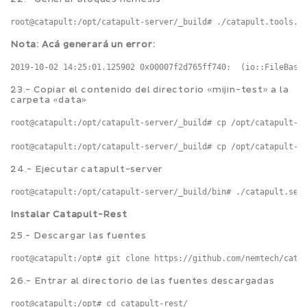
root@catapult:/opt/catapult-server/_build# ./catapult.tools.n
Nota: Acá generará un error:
23.- Copiar el contenido del directorio «mijin-test» a la
carpeta «data»
root@catapult:/opt/catapult-server/_build# cp /opt/catapult-s
root@catapult:/opt/catapult-server/_build# cp /opt/catapult-s
24.- Ejecutar catapult-server
root@catapult:/opt/catapult-server/_build/bin# ./catapult.ser
Instalar Catapult-Rest
25.- Descargar las fuentes
root@catapult:/opt# git clone https://github.com/nemtech/cata
26.- Entrar al directorio de las fuentes descargadas
root@catapult:/opt# cd catapult-rest/