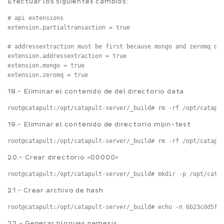
Efectuar los siguientes cambios:
# api extensions

extension.partialtransaction = true

# addressextraction must be first because mongo and zeromq dep
extension.addressextraction = true

extension.mongo = true

18.- Eliminar el contenido de del directorio data
root@catapult:/opt/catapult-server/_build# rm -rf /opt/catapu
19.- Eliminar el contenido de directorio mijin-test
root@catapult:/opt/catapult-server/_build# rm -rf /opt/catapu
20.- Crear directorio «00000»
root@catapult:/opt/catapult-server/_build# mkdir -p /opt/cata
21.- Crear archivo de hash
root@catapult:/opt/catapult-server/_build# echo -n 6b23c0d5f3
22.- Generar bloques nemesis