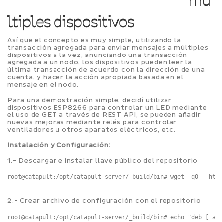
mú
ltiples dispositivos
Así que el concepto es muy simple, utilizando la
transacción agregada para enviar mensajes a múltiples
dispositivos a la vez, anunciando una transacción
agregada a un nodo, los dispositivos pueden leer la
última transacción de acuerdo con la dirección de una
cuenta, y hacer la acción apropiada basada en el
mensaje en el nodo.
Para una demostración simple, decidí utilizar
dispositivos ESP8266 para controlar un LED mediante
el uso de GET a través de REST API, se pueden añadir
nuevas mejoras mediante relés para controlar
ventiladores u otros aparatos eléctricos, etc.
Instalación y Configuración:
1.- Descargar e instalar llave público del repositorio
root@catapult:/opt/catapult-server/_build/bin# wget -qO - htt
2.- Crear archivo de configuración con el repositorio
root@catapult:/opt/catapult-server/_build/bin# echo "deb [ ar