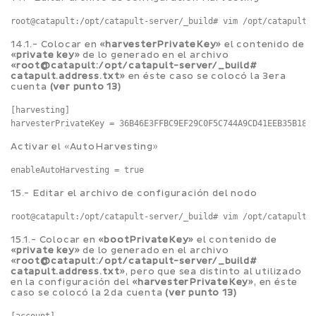
root@catapult:/opt/catapult-server/_build# vim /opt/catapult-
14.1.- Colocar en
«harvesterPrivateKey»
el contenido de
«private key»
de lo generado en el archivo
«root@catapult:/opt/catapult-server/_build#
catapult.address.txt»
en éste caso se colocó la 3era
cuenta
(ver punto 13)
[harvesting]

Activar el «AutoHarvesting»
15.- Editar el archivo de configuración del nodo
root@catapult:/opt/catapult-server/_build# vim /opt/catapult-
15.1.- Colocar en
«bootPrivateKey»
el contenido de
«private key»
de lo generado en el archivo
«root@catapult:/opt/catapult-server/_build#
catapult.address.txt»
, pero que sea distinto al utilizado
en la configuración del
«harvesterPrivateKey»
, en éste
caso se colocó la 2da cuenta
(ver punto 13)