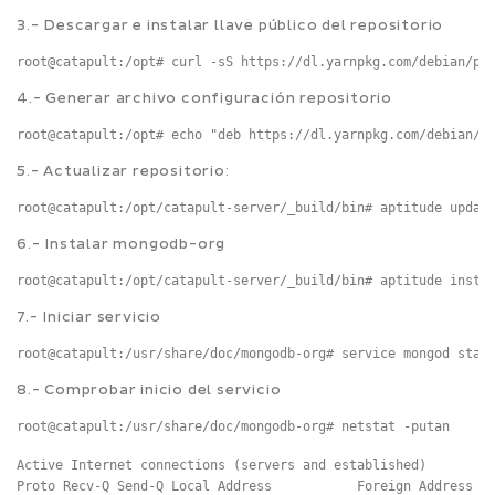
3.- Descargar e instalar llave público del repositorio
root@catapult:/opt# curl -sS https://dl.yarnpkg.com/debian/pu
4.- Generar archivo configuración repositorio
root@catapult:/opt# echo "deb https://dl.yarnpkg.com/debian/ 
5.- Actualizar repositorio:
root@catapult:/opt/catapult-server/_build/bin# aptitude updat
6.- Instalar mongodb-org
root@catapult:/opt/catapult-server/_build/bin# aptitude insta
7.- Iniciar servicio
root@catapult:/usr/share/doc/mongodb-org# service mongod star
8.- Comprobar inicio del servicio
root@catapult:/usr/share/doc/mongodb-org# netstat -putan
Active Internet connections (servers and established)

Proto Recv-Q Send-Q Local Address           Foreign Address   