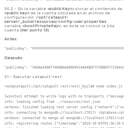
30.2.- En la variable
«publicKey»
colocar el contenido de
«public key»
de la cuenta utilizada en el archivo de
configuración:
/opt/catapult-
server/_build/resources/config-user.properties
variable
«bootPrivateKey»
, en éste se colocó la 2da
cuenta
(Ver punto 13)
Antes:
Después:
31.- Ejecutar catapult-rest
root@catapult:/opt/catapult-rest/rest/_build# node index.js
[winston] Attempt to write logs with no transports {"message":
info: loading config from ../resources/rest.json

verbose: finished loading rest server config {"network":{"nam
info: connecting to mongodb://localhost:27017/ (database:catap
verbose: connected to mongo at mongodb://localhost:27017/catap
info: registering routes {"timestamp":"2019-10-03T01:56:39.689