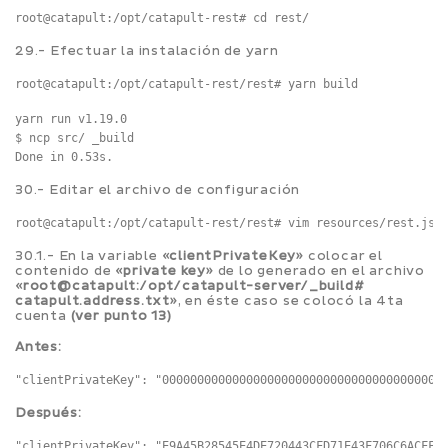
root@catapult:/opt/catapult-rest# cd rest/
29.- Efectuar la instalación de yarn
root@catapult:/opt/catapult-rest/rest# yarn build
yarn run v1.19.0

$ ncp src/ _build

30.- Editar el archivo de configuración
root@catapult:/opt/catapult-rest/rest# vim resources/rest.jso
30.1.- En la variable
«clientPrivateKey»
colocar el
contenido de
«private key»
de lo generado en el archivo
«root@catapult:/opt/catapult-server/_build#
catapult.address.txt»
, en éste caso se colocó la 4ta
cuenta
(ver punto 13)
Antes:
Después: